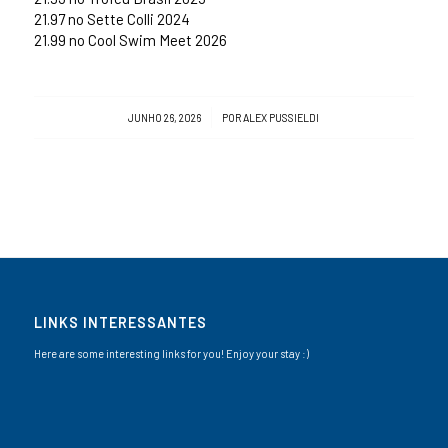
21.97 no Sette Colli 2024
21.99 no Cool Swim Meet 2026
/
JUNHO 26, 2026
POR
ALEX PUSSIELDI
LINKS INTERESSANTES
Here are some interesting links for you! Enjoy your stay :)