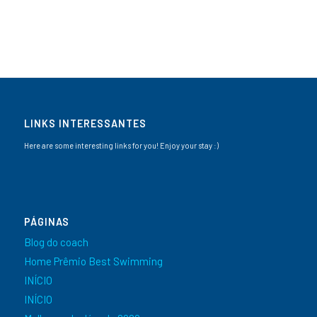
LINKS INTERESSANTES
Here are some interesting links for you! Enjoy your stay :)
PÁGINAS
Blog do coach
Home Prêmio Best Swimming
INÍCIO
INÍCIO