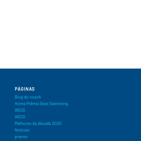
PÁGINAS
Blog do coach
Home Prêmio Best Swimming
INÍCIO
INÍCIO
Melhores da década 2020
Notícias
premio