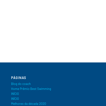
PÁGINAS
Blog do coach
Home Prêmio Best Swimming
INÍCIO
INÍCIO
Melhores da década 2020