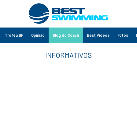
Troféu BF
Opinião
Blog do Coach
Best Vídeos
Fotos