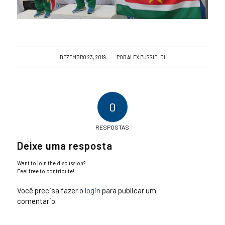
/
DEZEMBRO 23, 2019
POR
ALEX PUSSIELDI
0
RESPOSTAS
Deixe uma resposta
Want to join the discussion?
Feel free to contribute!
Você precisa fazer o
login
para publicar um
comentário.