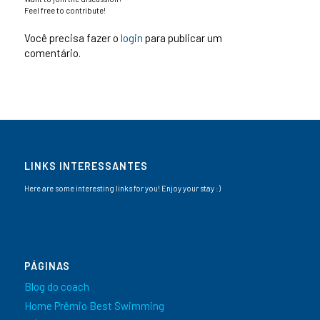
Feel free to contribute!
Você precisa fazer o
login
para publicar um
comentário.
LINKS INTERESSANTES
Here are some interesting links for you! Enjoy your stay :)
PÁGINAS
Blog do coach
Home Prêmio Best Swimming