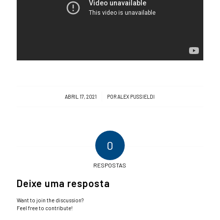
/
ABRIL 17, 2021
POR
ALEX PUSSIELDI
0
RESPOSTAS
Deixe uma resposta
Want to join the discussion?
Feel free to contribute!