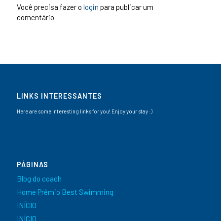
Você precisa fazer o
login
para publicar um
comentário.
LINKS INTERESSANTES
Here are some interesting links for you! Enjoy your stay :)
PÁGINAS
Blog do coach
Home Prêmio Best Swimming
INÍCIO
INÍCIO