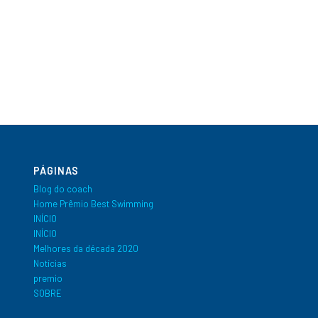
PÁGINAS
Blog do coach
Home Prêmio Best Swimming
INÍCIO
INÍCIO
Melhores da década 2020
Notícias
premio
SOBRE