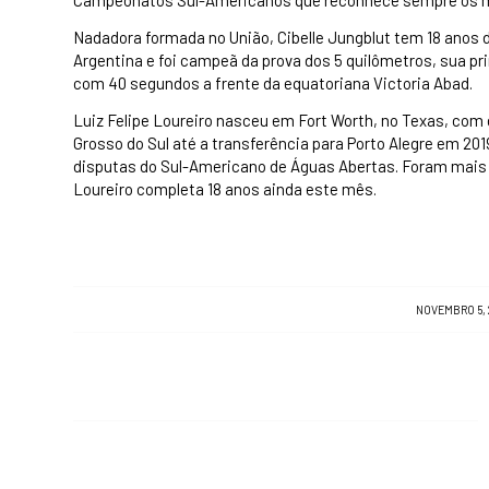
Campeonatos Sul-Americanos que reconhece sempre os m
Nadadora formada no União, Cibelle Jungblut tem 18 anos
Argentina e foi campeã da prova dos 5 quilômetros, sua pr
com 40 segundos a frente da equatoriana Victoria Abad.
Luiz Felipe Loureiro nasceu em Fort Worth, no Texas, com 
Grosso do Sul até a transferência para Porto Alegre em 2019
disputas do Sul-Americano de Águas Abertas. Foram mais 
Loureiro completa 18 anos ainda este mês.
/
NOVEMBRO 5, 