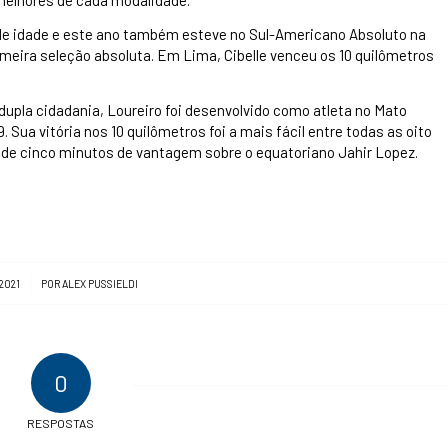
elhores de cada modalidade.
 de idade e este ano também esteve no Sul-Americano Absoluto na
imeira seleção absoluta. Em Lima, Cibelle venceu os 10 quilômetros
dupla cidadania, Loureiro foi desenvolvido como atleta no Mato
. Sua vitória nos 10 quilômetros foi a mais fácil entre todas as oito
de cinco minutos de vantagem sobre o equatoriano Jahir Lopez.
2021
POR
ALEX PUSSIELDI
0
RESPOSTAS