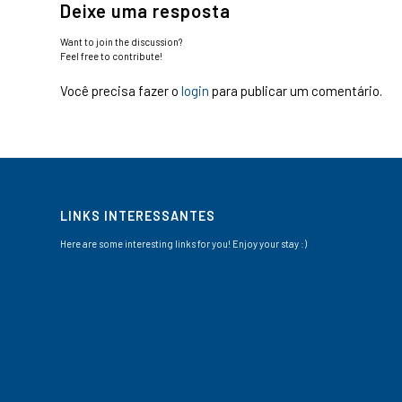
Deixe uma resposta
Want to join the discussion?
Feel free to contribute!
Você precisa fazer o
login
para publicar um comentário.
LINKS INTERESSANTES
Here are some interesting links for you! Enjoy your stay :)