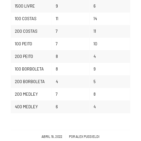
1500 LIVRE
9
6
100 COSTAS
11
14
200 COSTAS
7
11
100 PEITO
7
10
200 PEITO
8
4
100 BORBOLETA
8
9
200 BORBOLETA
4
5
200 MEDLEY
7
8
400 MEDLEY
6
4
/
ABRIL 19, 2022
POR
ALEX PUSSIELDI