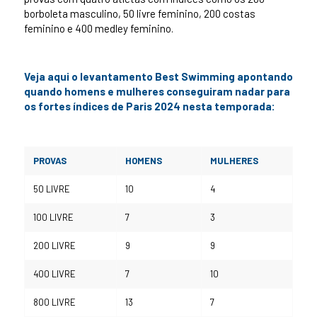
borboleta masculino, 50 livre feminino, 200 costas
feminino e 400 medley feminino.
Veja aqui o levantamento Best Swimming apontando
quando homens e mulheres conseguiram nadar para
os fortes índices de Paris 2024 nesta temporada:
PROVAS
HOMENS
MULHERES
50 LIVRE
10
4
100 LIVRE
7
3
200 LIVRE
9
9
400 LIVRE
7
10
800 LIVRE
13
7