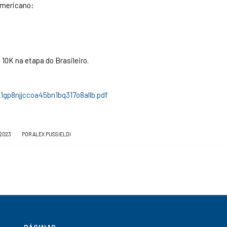
Americano:
 10K na etapa do Brasileiro.
1gp8njjccoa45bn1bq317o8allb.pdf
 2023
POR
ALEX PUSSIELDI