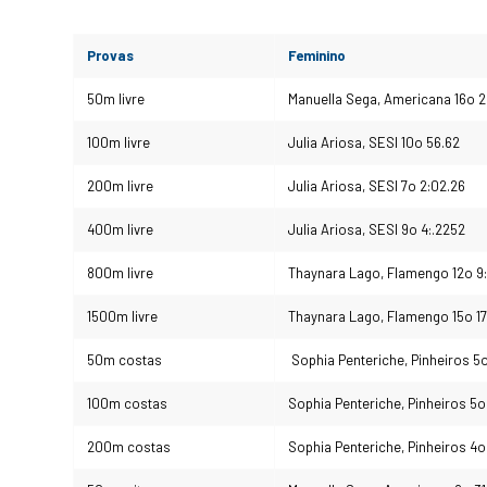
Provas
Feminino
50m livre
Manuella Sega, Americana 16o 2
100m livre
Julia Ariosa, SESI 10o 56.62
200m livre
Julia Ariosa, SESI 7o 2:02.26
400m livre
Julia Ariosa, SESI 9o 4:.2252
800m livre
Thaynara Lago, Flamengo 12o 9
1500m livre
Thaynara Lago, Flamengo 15o 17
50m costas
Sophia Penteriche, Pinheiros 5o
100m costas
Sophia Penteriche, Pinheiros 5o
200m costas
Sophia Penteriche, Pinheiros 4o 