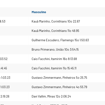
Masculino
6.53
Kauã Marinho, Corinthians 10o 22.67
Kauã Marinho, Corinthians 11o 49.95
Guilherme Escudero, Flamengo 15o 1:50.63
Bruno Primerano, União 10o 3:54.15
:03.52
Caio Facchini, Itamirim 16o 8:13.68
:41.45
Caio Facchini, Itamirim 11o 15:45.11
 1:03.23
Gustavo Zimmermann, Pinheiros 5o 25.75
 1:03.23
Gustavo Zimmermann, Pinheiros 4o 55.79
2:19.26
Davi Vallim, Minas 12o 2:06.24