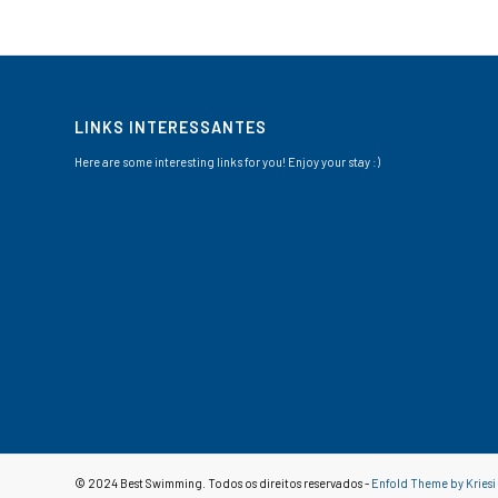
LINKS INTERESSANTES
Here are some interesting links for you! Enjoy your stay :)
© 2024 Best Swimming. Todos os direitos reservados -
Enfold Theme by Kriesi