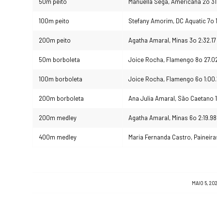
50m peito
Manuella Sega, Americana 2o 31
100m peito
Stefany Amorim, DC Aquatic 7o 1
200m peito
Agatha Amaral, Minas 3o 2:32.17
50m borboleta
Joice Rocha, Flamengo 8o 27.0
100m borboleta
Joice Rocha, Flamengo 6o 1:00.
200m borboleta
Ana Julia Amaral, São Caetano 1
200m medley
Agatha Amaral, Minas 6o 2:19.98
400m medley
Maria Fernanda Castro, Paineiras
/
MAIO 5, 20