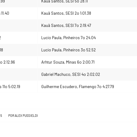
.99
Kauã Santos, SESI 5o 28.11
:11.40
Kauã Santos, SESI 2o 1:01.38
Kauã Santos, SESI 7o 2:19.47
2
Lucio Paula, Pinheiros 7o 24.04
18
Lucio Paula, Pinheiros 3o 52.52
o 2:12.96
Arhtur Souza, Minas 6o 2:00.71
Gabriel Machuco, SESI 4o 2:02.02
 11o 5:02.19
Guilherme Escudero, Flamengo 7o 4:27.79
25
POR
ALEX PUSSIELDI