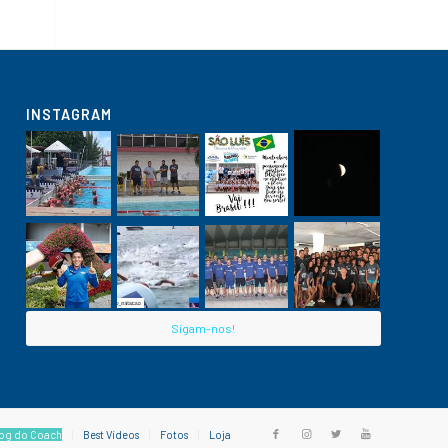
INSTAGRAM
Sigam-nos!
og do Coach
Best Vídeos
Fotos
Loja