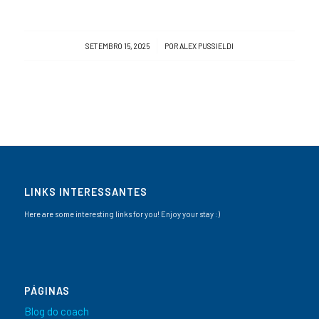
/
SETEMBRO 15, 2025
POR
ALEX PUSSIELDI
LINKS INTERESSANTES
Here are some interesting links for you! Enjoy your stay :)
PÁGINAS
Blog do coach