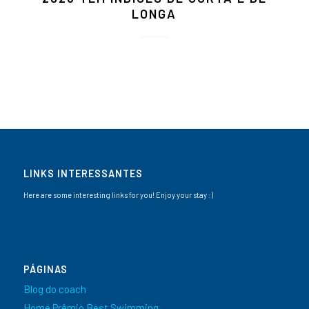
LONGA
LINKS INTERESSANTES
Here are some interesting links for you! Enjoy your stay :)
PÁGINAS
Blog do coach
Home Prêmio Best Swimming