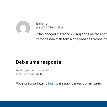
baiano
junho 7, 2015 às 4:21 pm
says:
Allan chegou distante 25 seg após os três pri
tempos não refletem a chegada? estamos ca
Deixe uma resposta
Want to join the discussion?
Feel free to contribute!
Você precisa fazer o
login
para publicar um comentário.