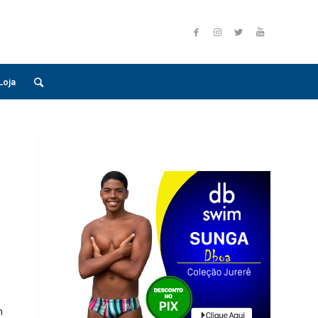
Loja
m