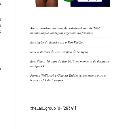
o
o
o
Alerta: Ranking da natação Sul-Americana de 2026
s
aponta ampla vantagem argentina no feminino
Escalação do Brasil para o Pan Pacífico
Saiu o start list do Pan Pacifico de Natação
Best Video: 10 anos da Rio 2016 em momento de destaque
r
no SporTV
e
Florian Wellbrock e Ginevra Taddeucci repetem o ouro e
levam os 5K do Europeu
the_ad_group id="2834"]