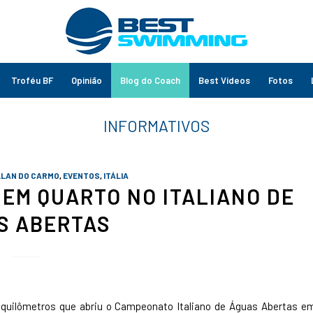
Troféu BF
Opinião
Blog do Coach
Best Vídeos
Fotos
LLAN DO CARMO
,
EVENTOS
,
ITÁLIA
 EM QUARTO NO ITALIANO DE
S ABERTAS
0 quilômetros que abriu o Campeonato Italiano de Águas Abertas e