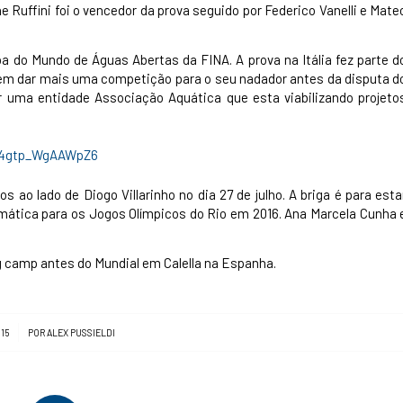
 Ruffini foi o vencedor da prova seguido por Federico Vanelli e Mate
pa do Mundo de Águas Abertas da FINA. A prova na Itália fez parte d
 em dar mais uma competição para o seu nadador antes da disputa d
or uma entidade Associação Aquática que esta viabilizando projeto
 ao lado de Diogo Villarinho no dia 27 de julho. A briga é para esta
omática para os Jogos Olímpicos do Rio em 2016. Ana Marcela Cunha 
ng camp antes do Mundial em Calella na Espanha.
15
POR
ALEX PUSSIELDI