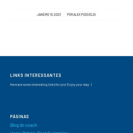
/
JANEIRO 15, 2023
POR
ALEX PUSSIELDI
LINKS INTERESSANTES
Here are some interesting links for you! Enjoy your stay :)
PÁGINAS
Blog do coach