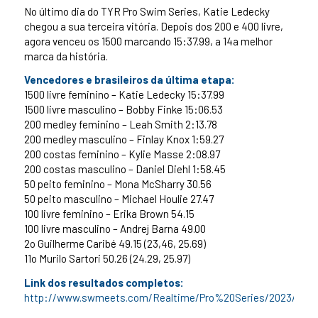
No último dia do TYR Pro Swim Series, Katie Ledecky
chegou a sua terceira vitória. Depois dos 200 e 400 livre,
agora venceu os 1500 marcando 15:37.99, a 14a melhor
marca da história.
Vencedores e brasileiros da última etapa:
1500 livre feminino – Katie Ledecky 15:37.99
1500 livre masculino – Bobby Finke 15:06.53
200 medley feminino – Leah Smith 2:13.78
200 medley masculino – Finlay Knox 1:59.27
200 costas feminino – Kylie Masse 2:08.97
200 costas masculino – Daniel Diehl 1:58.45
50 peito feminino – Mona McSharry 30.56
50 peito masculino – Michael Houlie 27.47
100 livre feminino – Erika Brown 54.15
100 livre masculino – Andrej Barna 49.00
2o Guilherme Caribé 49.15 (23,46, 25.69)
11o Murilo Sartori 50.26 (24.29, 25.97)
Link dos resultados completos:
http://www.swmeets.com/Realtime/Pro%20Series/2023/Knoxv