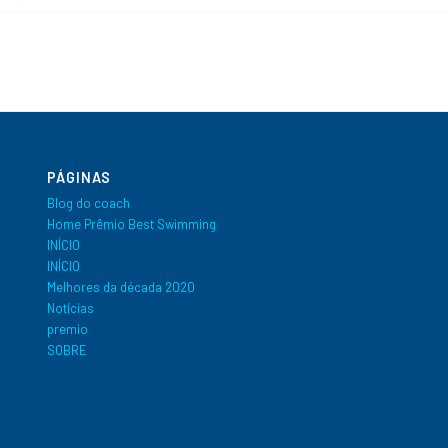
PÁGINAS
Blog do coach
Home Prêmio Best Swimming
INÍCIO
INÍCIO
Melhores da década 2020
Notícias
premio
SOBRE