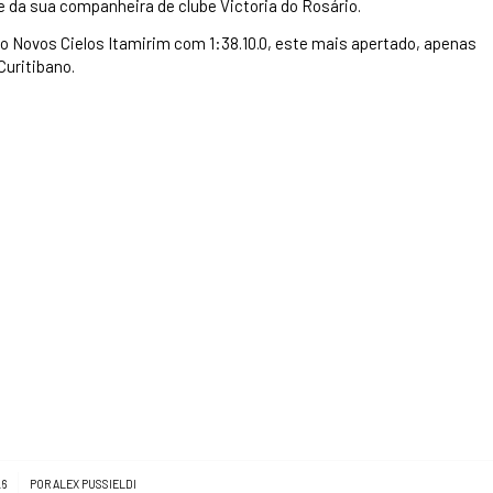
e da sua companheira de clube Victoria do Rosário.
o Novos Cielos Itamirim com 1:38.10.0, este mais apertado, apenas
Curitibano.
26
POR
ALEX PUSSIELDI