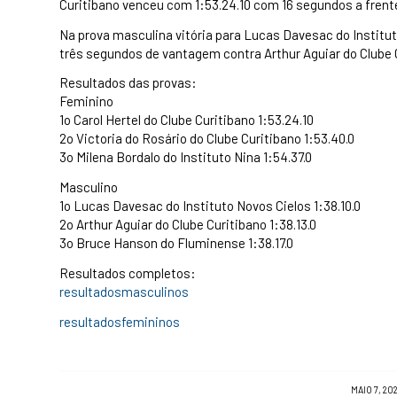
Curitibano venceu com 1:53.24.10 com 16 segundos a frent
Na prova masculina vitória para Lucas Davesac do Institut
três segundos de vantagem contra Arthur Aguiar do Clube 
Resultados das provas:
Feminino
1o Carol Hertel do Clube Curitibano 1:53.24.10
2o Victoria do Rosário do Clube Curitibano 1:53.40.0
3o Milena Bordalo do Instituto Nina 1:54.37.0
Masculino
1o Lucas Davesac do Instituto Novos Cielos 1:38.10.0
2o Arthur Aguiar do Clube Curitibano 1:38.13.0
3o Bruce Hanson do Fluminense 1:38.17.0
Resultados completos:
resultadosmasculinos
resultadosfemininos
/
MAIO 7, 20