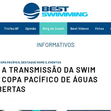
Troféu BF
Opinião
Blog do Coach
Best Vídeos
Fotos
COPA PACÍFICO
,
DESTAQUE HOME 3
,
EVENTOS
A A TRANSMISSÃO DA SWIM
A COPA PACÍFICO DE ÁGUAS
BERTAS