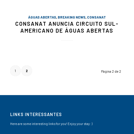
ÁGUAS ABERTAS
,
BREAKING NEWS
,
CONSANAT
CONSANAT ANUNCIA CIRCUITO SUL-
AMERICANO DE ÁGUAS ABERTAS
1
2
Página 2 de 2
LINKS INTERESSANTES
Here are some interesting links for you! Enjoy your stay :)