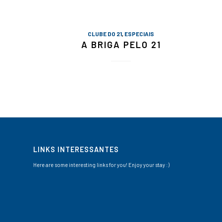
CLUBE DO 21
,
ESPECIAIS
A BRIGA PELO 21
LINKS INTERESSANTES
Here are some interesting links for you! Enjoy your stay :)