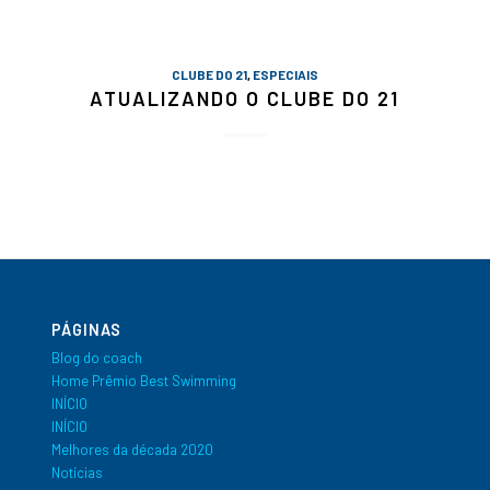
CLUBE DO 21
,
ESPECIAIS
ATUALIZANDO O CLUBE DO 21
PÁGINAS
Blog do coach
Home Prêmio Best Swimming
INÍCIO
INÍCIO
Melhores da década 2020
Notícias