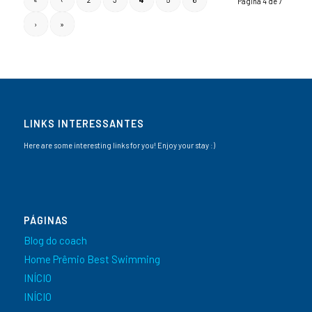
Página 4 de 7
›
»
LINKS INTERESSANTES
Here are some interesting links for you! Enjoy your stay :)
PÁGINAS
Blog do coach
Home Prêmio Best Swimming
INÍCIO
INÍCIO