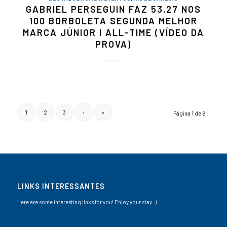
GABRIEL PERSEGUIN FAZ 53.27 NOS
100 BORBOLETA SEGUNDA MELHOR
MARCA JÚNIOR I ALL-TIME (VÍDEO DA
PROVA)
1
2
3
›
»
Página 1 de 6
LINKS INTERESSANTES
Here are some interesting links for you! Enjoy your stay :)