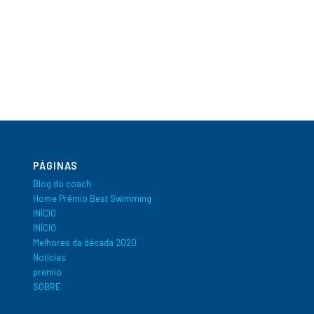
PÁGINAS
Blog do coach
Home Prêmio Best Swimming
INÍCIO
INÍCIO
Melhores da década 2020
Notícias
premio
SOBRE