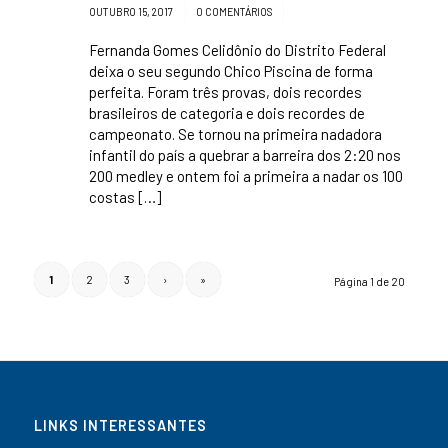
/
/
OUTUBRO 15, 2017
0 COMENTÁRIOS
Fernanda Gomes Celidônio do Distrito Federal
deixa o seu segundo Chico Piscina de forma
perfeita. Foram três provas, dois recordes
brasileiros de categoria e dois recordes de
campeonato. Se tornou na primeira nadadora
infantil do país a quebrar a barreira dos 2:20 nos
200 medley e ontem foi a primeira a nadar os 100
costas […]
1
2
3
›
»
Página 1 de 20
LINKS INTERESSANTES