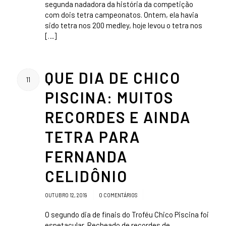
segunda nadadora da história da competição
com dois tetra campeonatos. Ontem, ela havia
sido tetra nos 200 medley, hoje levou o tetra nos
[…]
QUE DIA DE CHICO
11
PISCINA: MUITOS
RECORDES E AINDA
TETRA PARA
FERNANDA
CELIDÔNIO
/
/
OUTUBRO 12, 2019
0 COMENTÁRIOS
O segundo dia de finais do Troféu Chico Piscina foi
espetacular. Recheado de recordes de