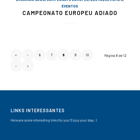
EVENTOS
CAMPEONATO EUROPEU ADIADO
«
‹
6
7
8
9
10
Página 8 de 12
›
»
LINKS INTERESSANTES
Here are some interesting links for you! Enjoy your stay :)